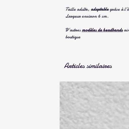
Taille adulte,
adaptable
grâce à l'é
Largeur environ 6 cm.
D'autres
modèles de headbands
ain
boutique
Articles similaires