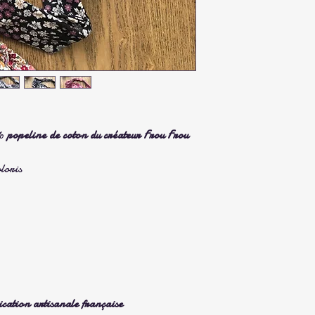
%
popeline de coton du créateur Frou Frou
oloris
ication artisanale française