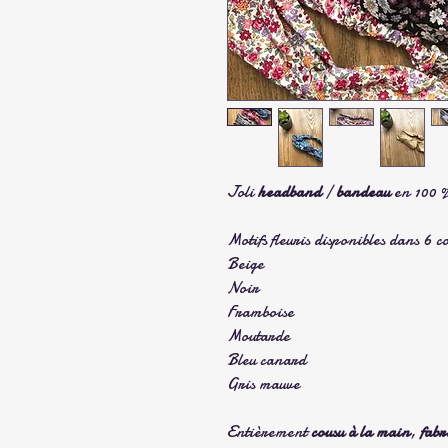
Joli
headband
/
bandeau
en 100 
Motifs fleuris disponibles dans 6 c
Beige
Noir
Framboise
Moutarde
Bleu canard
Gris mauve
Entièrement
cousu à la main
,
fabr