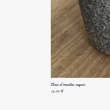
Clous d'oreilles sequin
Prix
19,00 €