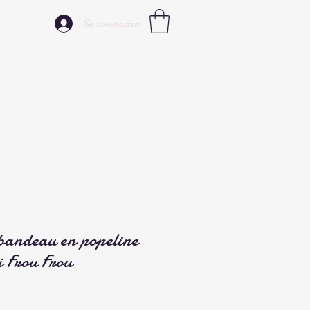
Se connecter
andeau en popeline
i Frou Frou