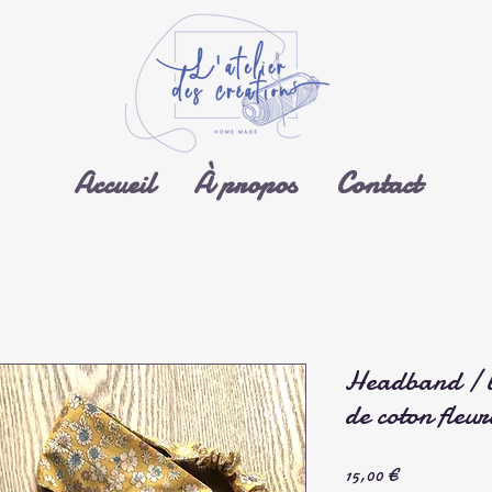
Accueil
À propos
Contact
Headband / b
de coton fleur
Prix
15,00 €