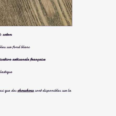
%
coton
bleu sur fond blanc
ication artisanale française
lastique
si que des
chouchous
sont disponibles sur la