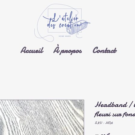
Accueil
À propos
Contact
Headband / b
fleuri sur fon
SKU : HE36