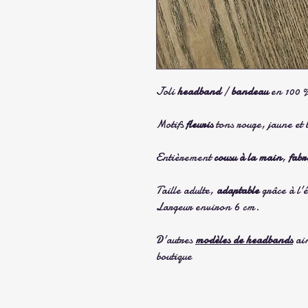
Joli
headband
/
bandeau
en 100 
Motifs
fleuris
tons rouge, jaune et 
Entièrement
cousu à la main
,
fabr
Taille adulte,
adaptable
grâce à l'é
Largeur environ 6 cm.
D'autres
modèles de headbands
ain
boutique