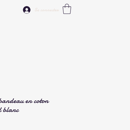
Se connecter
andeau en coton
d blanc