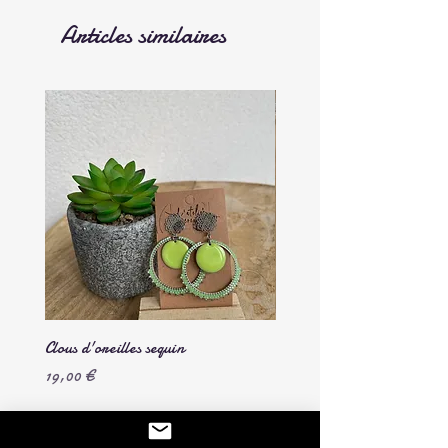
Articles similaires
Clous d'oreilles sequin
Chouchou en velours côtelé
Prix
Prix
19,00 €
7,00 €