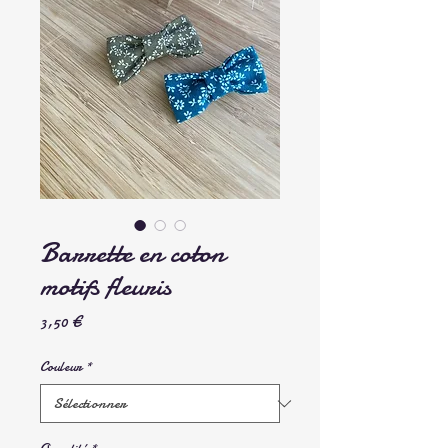
Barrette en coton
motifs fleuris
Prix
3,50 €
Couleur
*