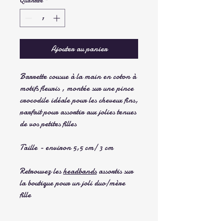
Quantité
*
Ajouter au panier
Barrette cousue à la main en coton à
motifs fleuris , montée sur une pince
crocodile idéale pour les cheveux fins,
parfait pour assortir aux jolies tenues
de vos petites filles
Taille - environ 5,5 cm/ 3 cm
Retrouvez les
headbands
assortis sur
la boutique pour un joli duo/mère
fille