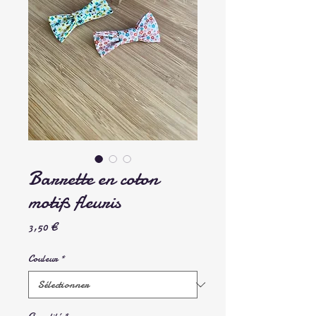
Barrette en coton
motifs fleuris
Prix
3,50 €
Couleur
*