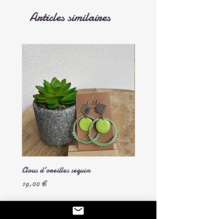
Articles similaires
Clous d'oreilles sequin
Chouchou en velours côtelé
Prix
Prix
19,00 €
7,00 €