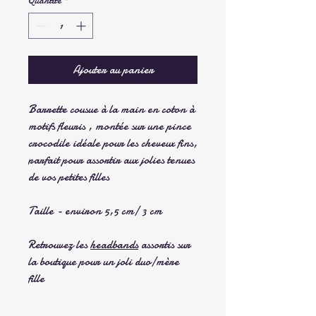
Quantité
*
Ajouter au panier
Barrette cousue à la main en coton à
motifs fleuris , montée sur une pince
crocodile idéale pour les cheveux fins,
parfait pour assortir aux jolies tenues
de vos petites filles
Taille - environ 5,5 cm/ 3 cm
Retrouvez les
headbands
assortis sur
la boutique pour un joli duo/mère
fille