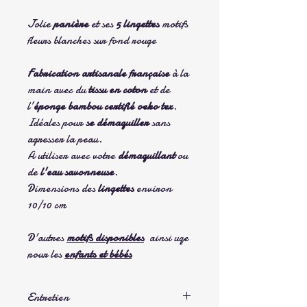
Jolie
panière
et ses
5 lingettes
motifs
fleurs blanches sur fond rouge
Fabrication artisanale française
à la
main avec du
tissu en coton
et de
l’
éponge
bambou certifié oeko tex
.
Idéales pour
se démaquiller
sans
agresser la peau.
A utiliser avec votre
démaquillant
ou
de
l'eau savonneuse
.
Dimensions des
lingettes
environ
10/10 cm
D'autres
motifs disponibles
ainsi uqe
pour les
enfants et bébés
Entretien