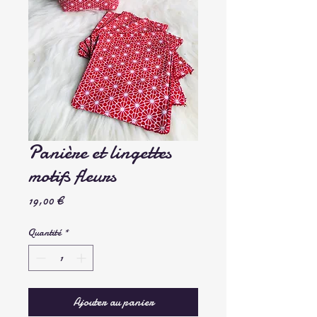
Panière et lingettes
motifs fleurs
Prix
19,00 €
Quantité
*
Ajouter au panier