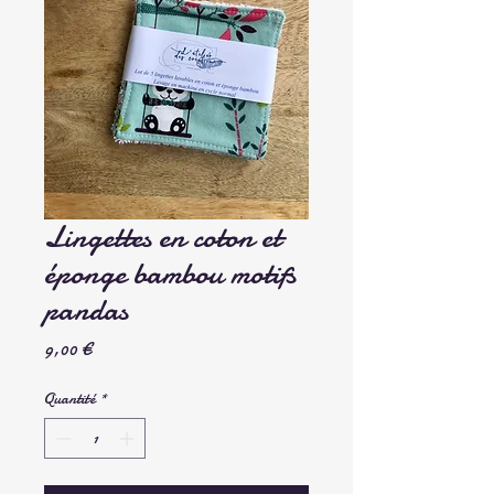
Lingettes en coton et
éponge bambou motifs
pandas
Prix
9,00 €
Quantité
*