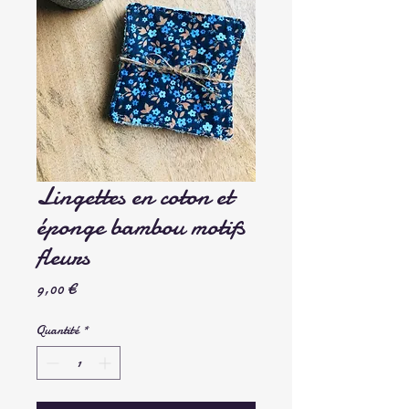
Lingettes en coton et
éponge bambou motifs
fleurs
Prix
9,00 €
Quantité
*