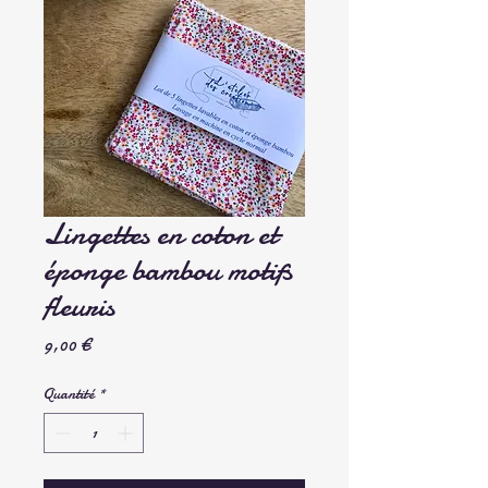
Lingettes en coton et
éponge bambou motifs
fleuris
Prix
9,00 €
Quantité
*