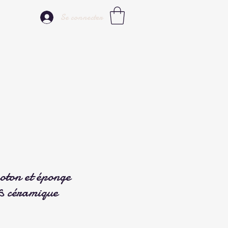
Se connecter
coton et éponge
s céramique