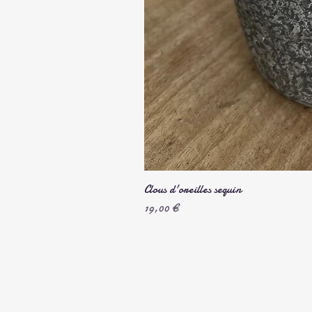
Clous d'oreilles sequin
Prix
19,00 €