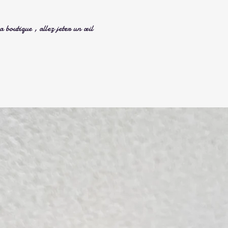
 boutique , allez jeter un œil