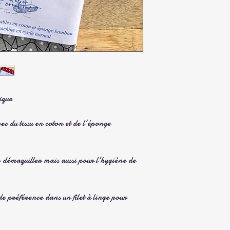
ique
ec du tissu en coton et de l’éponge
e démaquiller mais aussi pour l'hygiène de
 préférence dans un filet à linge pour