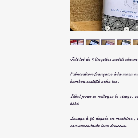
Joli lot de 5 lingettes motifs céram
Fabrication française à la main av
bambou certifié oeko tex.
Idéal pour se nettoyer le visage, s
bébé
Lavage à 40 degrés en machine , de
conserver toute leur douceur.