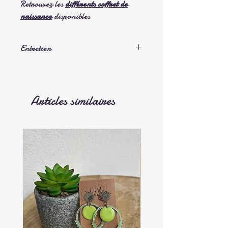
Retrouvez les
différents coffret de
naissance
disponibles
Entretien
Lavage en machine en cycle normal
Articles similaires