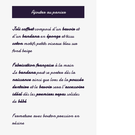
Ajouter au panier
Joli coffret
composé d'un
bavoir
et
d'un
bandana
en
éponge
et tissu
coton
motifs
petits oiseaux bleu sur
fond beige
Fabrication française
à la main
Le
bandana
peut se porter dès la
naissance
ainsi que lors de la
poussée
dentaire
et le
bavoir
sera l'
accessoire
idéal
dès les
premiers repas
solides
de
bébé
Fermeture avec bouton pression en
résine