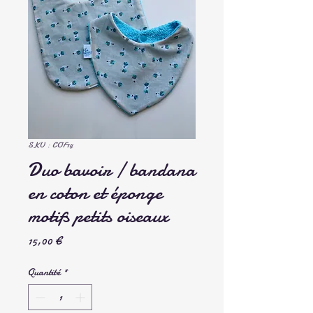
SKU : COF14
Duo bavoir / bandana
en coton et éponge
motifs petits oiseaux
Prix
15,00 €
Quantité
*