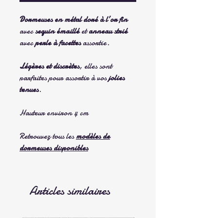
Dormeuses en métal doré à l’or fin
avec
sequin émaillé
et
anneau strié
avec
perle à facettes
assortie.
Légères et discrètes
, elles sont
parfaites pour assortir à vos
jolies
tenues
.
Hauteur environ 4 cm
Retrouvez tous les
modèles de
dormeuses disponibles
Articles similaires