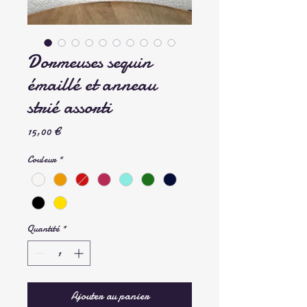
Dormeuses sequin
émaillé et anneau
strié assorti
Prix
15,00 €
Couleur
*
Quantité
*
Ajouter au panier