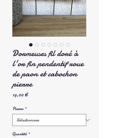
Dormeuses fil doré à
l'or fin pendentif roue
de paon et cabochon
pierre
Prix
19,00 €
Pierre
*
Quantité
*