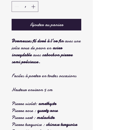
Ajouter au panier
Dormeuses fil doré à l'or fin
avec une
jolie
roue de paon
en
acier
inoxydable
avec
cabochon pierre
semi précieuse.
Faciles à porter en toutes occasions
Hauteur environ 5 cm
Pierre violet:
amethyste
Pierre rose :
quartz rose
Pierre vert :
malachite
Pierre turquoise :
chinese turquoise