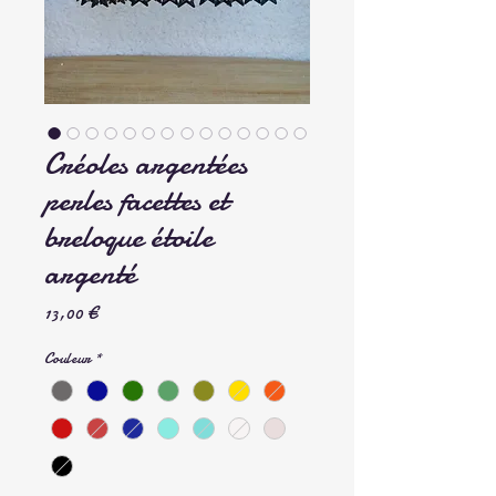
Créoles argentées
perles facettes et
breloque étoile
argenté
Prix
13,00 €
Couleur
*