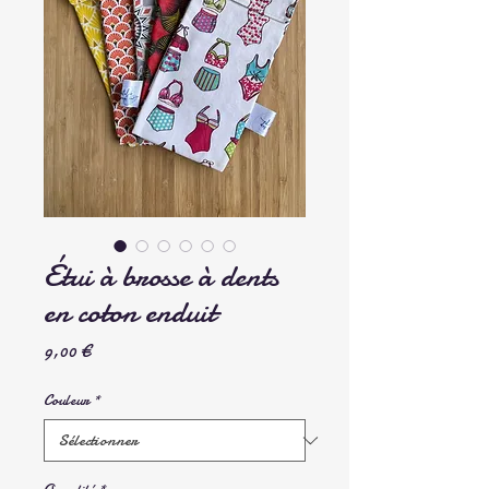
Étui à brosse à dents
en coton enduit
Prix
9,00 €
Couleur
*