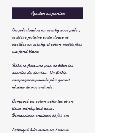
Ajouter au panier
Un joli doudou en minky rose pâle ,
matière polaire toute douce et
oreilles en minky et coton motifs fées
sur fond blanc
Bébé se fera une joie de téter les
oreilles de doudou. Un fidèle
compagnon pour le plus grand
plaisir de vos enfants.
Composé en coton oeko tex et en
tissus minky tout doux.
Dimensions environ 22/22 cm
Fabriqué à la main en France