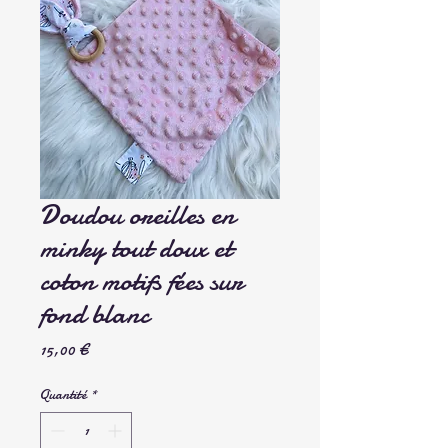
Doudou oreilles en
minky tout doux et
coton motifs fées sur
fond blanc
Prix
15,00 €
Quantité
*