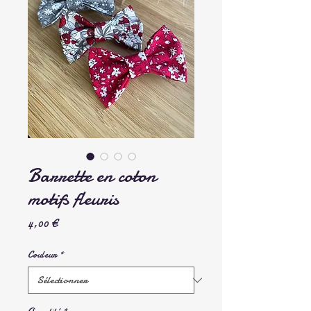
Barrette en coton
motifs fleuris
Prix
4,00 €
Couleur
*