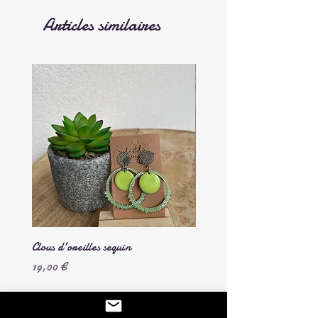
Articles similaires
Clous d'oreilles sequin
Chouchou en velours côtelé
Prix
Prix
19,00 €
7,00 €