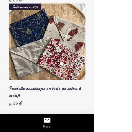
9,00 €
Différents motifs
Pochette enveloppe en toile de coton à
motifs
Prix
9,00 €
marielatelierdescreations@gmail.com
Email